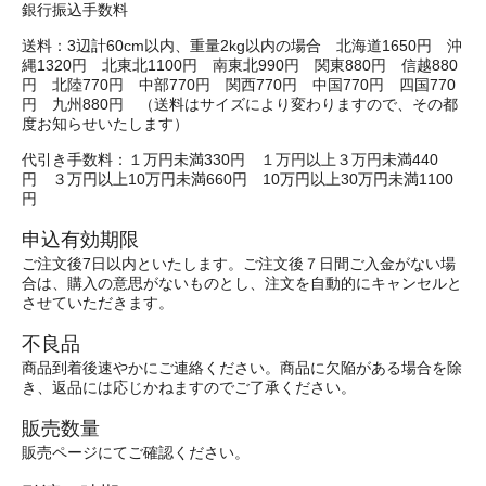
銀行振込手数料
送料：3辺計60cm以内、重量2kg以内の場合 北海道1650円 沖
縄1320円 北東北1100円 南東北990円 関東880円 信越880
円 北陸770円 中部770円 関西770円 中国770円 四国770
円 九州880円 （送料はサイズにより変わりますので、その都
度お知らせいたします）
代引き手数料：１万円未満330円 １万円以上３万円未満440
円 ３万円以上10万円未満660円 10万円以上30万円未満1100
円
申込有効期限
ご注文後7日以内といたします。ご注文後７日間ご入金がない場
合は、購入の意思がないものとし、注文を自動的にキャンセルと
させていただきます。
不良品
商品到着後速やかにご連絡ください。商品に欠陥がある場合を除
き、返品には応じかねますのでご了承ください。
販売数量
販売ページにてご確認ください。